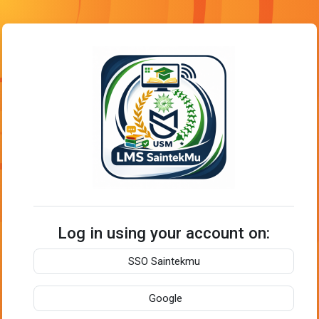
Skip to main content
Log in to LMS S
Log in using your account on:
SSO Saintekmu
Google